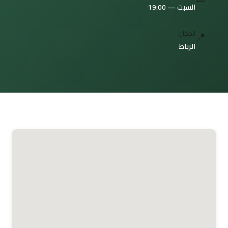
السبت — 19:00
📍
المكان
الرباط